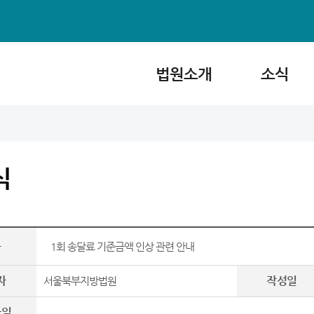
법원소개
소식
식
목
1회 송달료 기준금액 인상 관련 안내
자
작성일
서울북부지방법원
파일