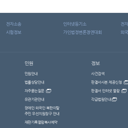
전자소송
인터넷등기소
전
시험정보
가인법정변론경연대회
외국
민원
정보
민원안내
사건검색
법률상담안내
판결서사본 제공신청
자주묻는질문
판결서 인터넷 열람
유관기관안내
각급법원안내
장애인·외국인·북한이탈
주민 우선지원창구 안내
재판기록열람복사예약