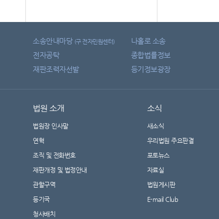
소송안내마당
나홀로 소송
(구 전자민원센터)
전자공탁
종합법률정보
재판조력자선발
등기정보광장
법원 소개
소식
법원장 인사말
새소식
연혁
우리법원 주요판결
조직 및 전화번호
포토뉴스
재판개정 및 법정안내
자료실
관할구역
법원게시판
등기국
E-mail Club
청사배치