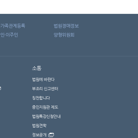
자가족관계등록
법원경매정보
인·이주민
양형위원회
소통
법원에 바란다
부조리 신고센터
칭찬합니다
증인지원관 제도
법원특강신청안내
법원견학
정보공개