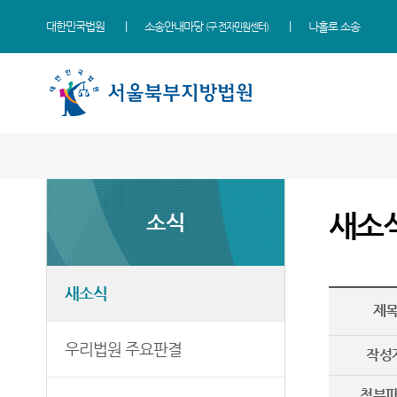
대한민국법원
소송안내마당
나홀로 소송
(구 전자민원센터)
법원 소개
소식
민원
정보
소통
법원장 인사말
새소식
민원안내
사건검색
법원에 바란다
새소
소식
연혁
우리법원 주요판결
법률상담안내
판결서사본 제공신청
부조리 신고센터
조직 및 전화번호
포토뉴스
자주묻는질문
판결서 인터넷열람
칭찬합니다
재판개정 및 법정안내
자료실
유관기관안내
각급법원안내
증인지원관 제도
새소식
제
관할구역
법원게시판
장애인·외국인·북한이탈
법원특강신청안내
주민 우선지원창구 안내
등기국
E-mail Club
법원견학
우리법원 주요판결
작성
재판기록열람복사예약
청사배치
정보공개
첨부