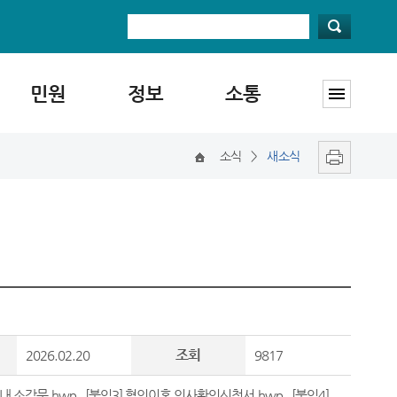
민원
정보
소통
소식
>
새소식
조회
2026.02.20
9817
내 소감문.hwp
,
[붙임3] 협의이혼 의사확인신청서.hwp
,
[붙임4]