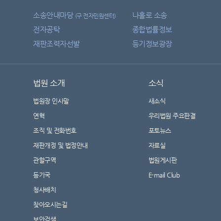
소송안내마당
나홀로 소송
(구 전자민원센터)
전자공탁
종합법률정보
재판조력자선발
등기정보광장
법원 소개
소식
법원장 인사말
새소식
연혁
우리법원 주요판결
조직 및 전화번호
포토뉴스
재판개정 및 법정안내
자료실
관할구역
법원게시판
등기국
E-mail Club
청사배치
찾아오시는길
보안검색