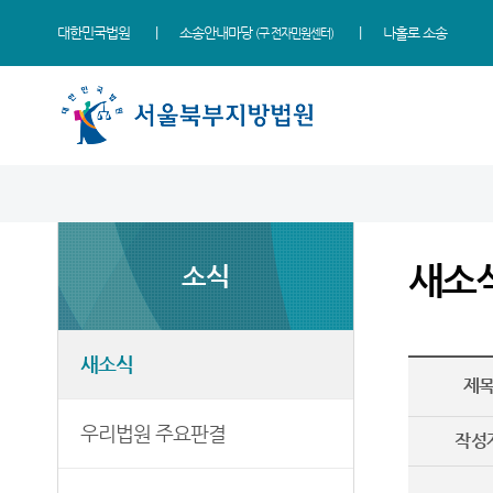
대한민국법원
소송안내마당
나홀로 소송
(구 전자민원센터)
법원 소개
소식
민원
정보
소통
법원장 인사말
새소식
민원안내
사건검색
법원에 바란다
새소
소식
연혁
우리법원 주요판결
법률상담안내
판결서사본 제공신청
부조리 신고센터
조직 및 전화번호
포토뉴스
자주묻는질문
판결서 인터넷열람
칭찬합니다
재판개정 및 법정안내
자료실
유관기관안내
각급법원안내
증인지원관 제도
새소식
제
관할구역
법원게시판
장애인·외국인·북한이탈
법원특강신청안내
주민 우선지원창구 안내
등기국
E-mail Club
법원견학
우리법원 주요판결
작성
재판기록열람복사예약
청사배치
정보공개