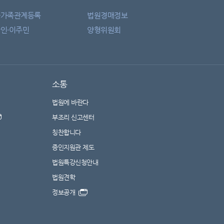
자가족관계등록
법원경매정보
인·이주민
양형위원회
소통
법원에 바란다
부조리 신고센터
칭찬합니다
증인지원관 제도
법원특강신청안내
법원견학
정보공개