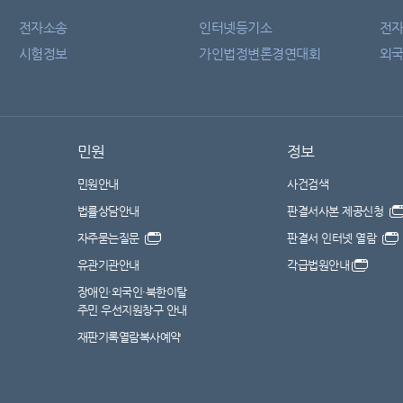
전자소송
인터넷등기소
전
시험정보
가인법정변론경연대회
외국
민원
정보
민원안내
사건검색
법률상담안내
판결서사본 제공신청
자주묻는질문
판결서 인터넷 열람
유관기관안내
각급법원안내
장애인·외국인·북한이탈
주민 우선지원창구 안내
재판기록열람복사예약