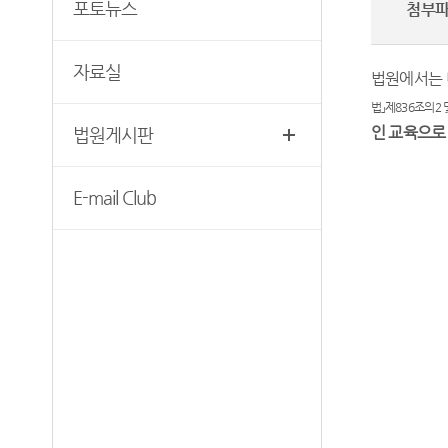
포토뉴스
첨부
찾아오시는길
보안검색
자료실
법원에서는 
서울북부지방법원조정센터
법
」
제
836
조의
2
인 교육으로
법원게시판
E-mail Club