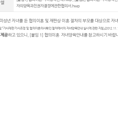
파일
자의양육과친권자결정에관한협의서.hwp
미성년 자녀를 둔 협의이혼 및 재판상 이혼 절차의 부모를 대상으로 
및
「
가사재판
·
가사조정 및 협의이혼의사확인 절차에서의 자녀양육안내 실시에 관한 지침
」
(2012.11.
 제공
하고 있으니
, [붙임 1] 협의이혼 자녀양육안내를
참고하시기 바랍