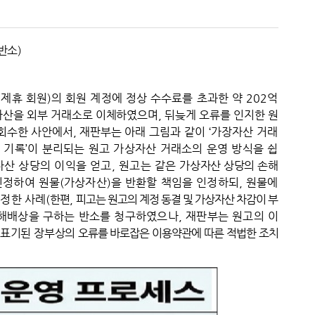
반소
)
 제휴 회원
)
의 회원
계
정에 정상 수수료를 초과한 약
202
억
자산을 외부 거래소로 이체하였으며
,
뒤늦게 오류를 인지한 원
 회수한 사안에서
,
재판부는 아래
그림과 같이
‘
가장자산 거래
 기록
’
이 분리되는 원고 가상자산 거래소의 운영 방식을 쉽
자산 상당의 이익을 얻고
,
원고는 같은
가상자산 상당의 손해
인정하여 원물
(
가상자산
)
을 반환할 책임을 인정하되
,
원물에
인정한 사례
(
한편
,
피고는 원고의 계정 동결 및 가상자산 차감이 부
손해배상을 구하는 반소를 청구하였으나
,
재판부는 원고의
이
 표기된 장부상의
오류를 바로잡은 이용약관에 따른 적법한 조치