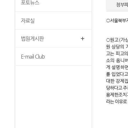
포토뉴스
찾아오시는길
첨부
보안검색
자료실
○서울북부지방법
서울북부지방법원조정센터
법원게시판
○
원고
(
가
원 상당의
고는 피고
E-mail Club
소의 옴니버
게 설명하
를 입었다고
대한 강제집
당하다고 주
용제한조치가
라는 이유로