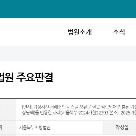
법원소개
소식
법원 주요판결
[민사] 가상자산 거래소의 시스템 오류로 잘못 적립되어 인출된 
목
상당액)를 인용한 사례(서울북부 2024가합22393(본소), 2025가합
자
작성일
서울북부지방법원