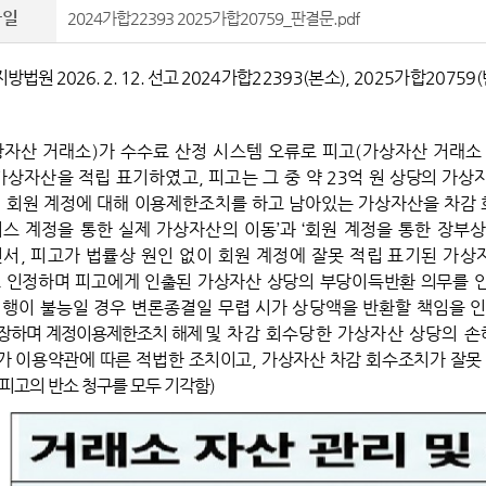
파일
2024가합22393 2025가합20759_판결문.pdf
원 2026. 2. 12. 선고 2
024
가합
22393(
본소
), 2025
가합
20759(
상자산 거래소
)
가 수수료 산정 시스템 오류로 피고
(
가상자산 거래소
 가상자산을 적립 표기하였고
,
피고는 그 중
약
23
억 원 상당의 가상
의
회원 계정에 대해 이용제한조치를 하고 남아있는 가상자산을 차감
스 계정을 통한 실제 가상자산의 이동
’
과
‘
회원 계정을
통한 장부상
면서
,
피고가
법률상
원인 없이 회원 계정에 잘못 적립 표기된 가상
 인정하며 피고에게 인출된 가상자산 상당의 부당이득반환 의무를
행이 불능일 경우 변론종결일 무렵 시가 상당액을 반환할 책임을 
장하며 계정이용제한조치 해제
및 차감 회수당한 가상자산 상당의 
 이용약관에 따른 적법한 조치이고
,
가상자산 차감 회수조치가 잘못
 피고의 반소 청구를 모두 기각함
)