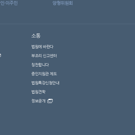
인·이주민
양형위원회
소통
법원에 바란다
부조리 신고센터
칭찬합니다
증인지원관 제도
법원특강신청안내
법원견학
정보공개